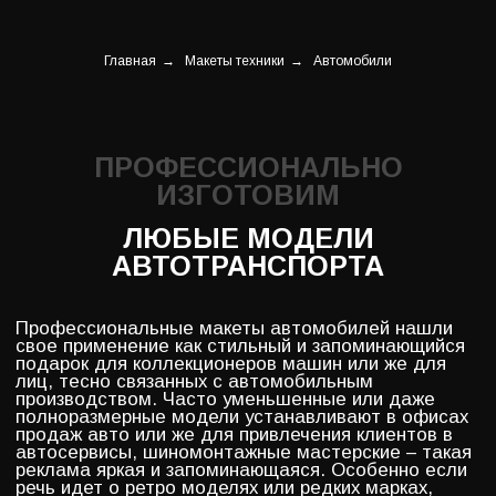
производством. Часто уменьшенные или даже
полноразмерные модели устанавливают в офисах
продаж авто или же для привлечения клиентов в
автосервисы, шиномонтажные мастерские – такая
реклама яркая и запоминающаяся. Особенно если
Главная
→
Макеты техники
→
Автомобили
речь идет о ретро моделях или редких марках,
которые не встретить на российских дорогах.
Также макеты машин - неотъемлемая часть
высокодетализированных девелоперских и
архитектурных макетов, которые мы
изготавливаем.
КОНСТРУКЦИЯ
НАШИХ МАКЕТОВ
ПРОДУМАНА
ВПЛОТЬ ДО МЕЛОЧЕЙ