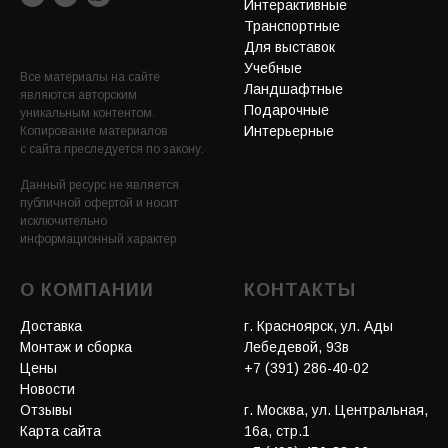
Интерактивные
Транспортные
Для выставок
Учебные
Все материалы на сайте
Ландшафтные
являются авторским
Подарочные
уникальным контентом.
Интерьерные
Копирование материалов
с сайта преследуется по закону.
Данный ресурс не является
публичной офертой и носит
исключительно
информационный характер
О КОМПАНИИ
КОНТАКТЫ
Доставка
г. Красноярск, ул. Ады
Монтаж и сборка
Лебедевой, 93в
Цены
+7 (391) 286-40-02
Новости
Отзывы
г. Москва, ул. Центральная,
Карта сайта
16а, стр.1