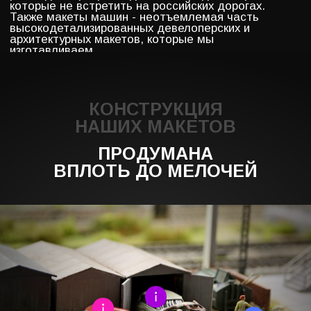
МАКЕТ НУЖЕН УЖЕ ВЧЕРА?
ОСТАВЬТЕ ЗАЯВКУ НА
РАСЧЕТ СТОИМОСТИ
МЫ СВЯЖЕМСЯ С ВАМИ В БЛИЖАЙШЕЕ ВРЕМЯ,
СДЕЛАЕМ РАСЧЕТЫ И ОТПРАВИМ СМЕТУ
+7
Ознакомлен с
политикой обработки
персональных данных
Даю
согласие
на обработку персональных
данных