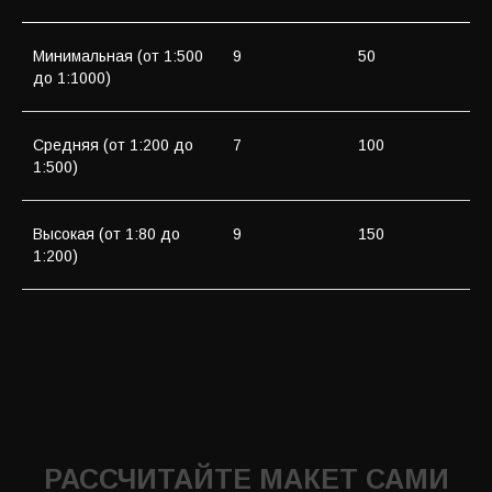
Ознакомлен с
политикой обработки
персональных данных
Минимальная (от 1:500
9
50
Даю
согласие
на обработку персональных
до 1:1000)
данных
Средняя (от 1:200 до
7
100
ОТПРАВИТЬ
1:500)
Высокая (от 1:80 до
9
150
1:200)