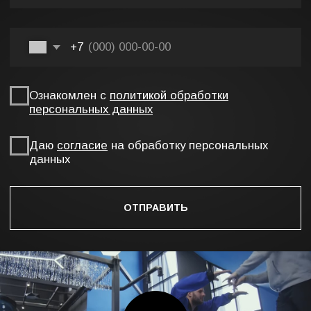
интегрируем подсветку фар и поворотников, иногда
добавляем пассажиров и забавные сюжетные
сценки.
Однако высокая детализация - не гарантия
привлекательности макета. Грузовой автомобиль
на наших сюжетных сувенирах для компании OZON
выполнен в невысокой детализации, но смотрится
он просто превосходно благодаря ярким цветам и
качественной проработке окружения.